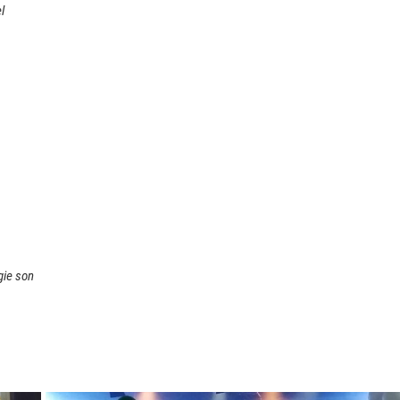
l
gie son