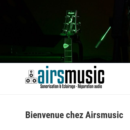
Skip
to
content
Airsm
SONORISATION ÉVÈNEMENTS | RÉPARATION AUDIO
Bienvenue chez Airsmusic