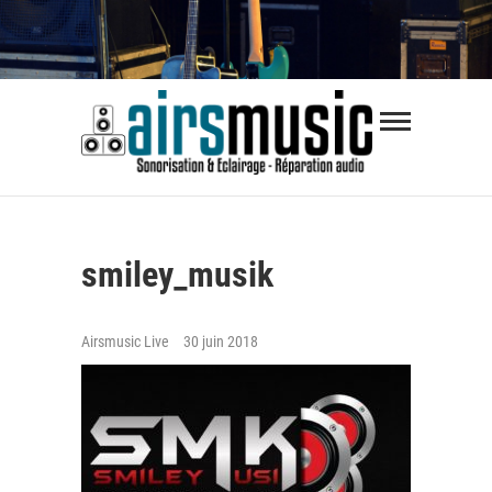
Skip
to
content
Airsmus
SONORISATION ÉVÈNEMENTS | RÉPARATION
AUDIO
smiley_musik
Airsmusic Live
30 juin 2018