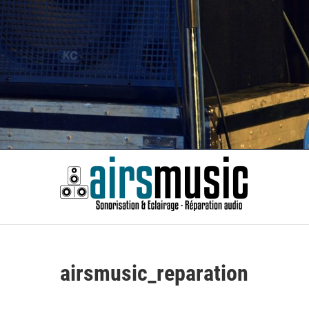
Skip
to
content
Airsm
SONORISATION ÉVÈNEMENTS | RÉPARATION AUDIO
airsmusic_reparation