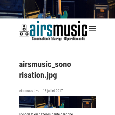
Skip
to
content
Airsmus
SONORISATION ÉVÈNEMENTS | RÉPARATION
AUDIO
airsmusic_sono
risation.jpg
Airsmusic Live
18 juillet 2017
sonorisation cazeres haute garonne