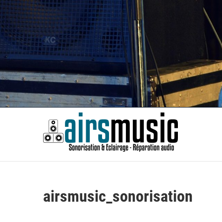
Skip
to
content
Airsm
SONORISATION ÉVÈNEMENTS | RÉPARATION AUDIO
airsmusic_sonorisation